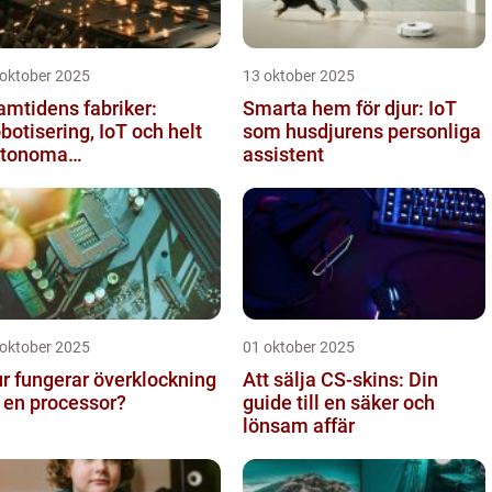
 oktober 2025
13 oktober 2025
amtidens fabriker:
Smarta hem för djur: IoT
botisering, IoT och helt
som husdjurens personliga
utonoma
assistent
oduktionslinjer
 oktober 2025
01 oktober 2025
r fungerar överklockning
Att sälja CS-skins: Din
 en processor?
guide till en säker och
lönsam affär