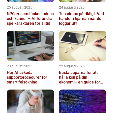
25 augusti 2025
24 augusti 2025
NPC:er som tänker, minns
Techdetox på riktigt: Vad
och känner – AI förändrar
händer i hjärnan när du
spelkaraktären för alltid
loggar ut?
23 augusti 2025
22 augusti 2025
Hur AI avkodar
Bästa apparna för att
supportprocedurer för
hålla koll på din
smart felsökning
ekonomi– en guide för
unga vuxna