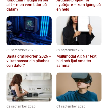
Robotdammsugaren ser
Arduino-projekt för
allt – men vem tittar på
nybörjare – kom igång på
datan?
en helg
03 september 2025
02 september 2025
Bästa grafikkorten 2026 –
Multimodal AI: När text,
vilket passar din plånbok
bild och ljud smälter
och dator?
samman
02 september 2025
01 september 2025