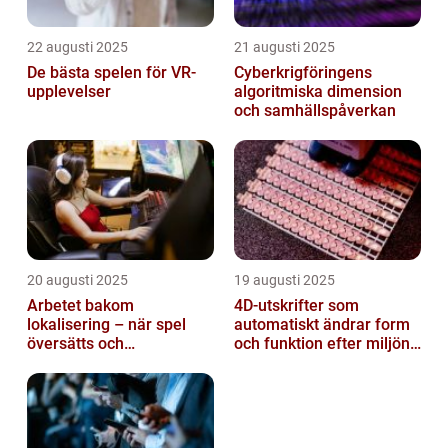
22 augusti 2025
21 augusti 2025
De bästa spelen för VR-
Cyberkrigföringens
upplevelser
algoritmiska dimension
och samhällspåverkan
20 augusti 2025
19 augusti 2025
Arbetet bakom
4D-utskrifter som
lokalisering – när spel
automatiskt ändrar form
översätts och
och funktion efter miljöns
kulturanpassas
påverkan