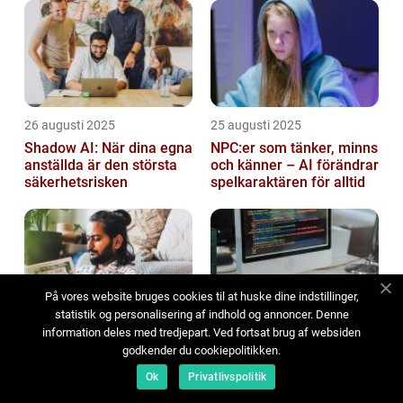
26 augusti 2025
25 augusti 2025
Shadow AI: När dina egna
NPC:er som tänker, minns
anställda är den största
och känner – AI förändrar
säkerhetsrisken
spelkaraktären för alltid
På vores website bruges cookies til at huske dine indstillinger,
statistik og personalisering af indhold og annoncer. Denne
information deles med tredjepart. Ved fortsat brug af websiden
24 augusti 2025
23 augusti 2025
godkender du cookiepolitikken.
Techdetox på riktigt: Vad
Hur AI avkodar
händer i hjärnan när du
supportprocedurer för
Ok
Privatlivspolitik
loggar ut?
smart felsökning