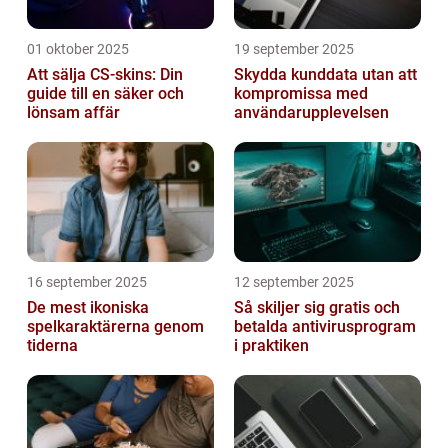
01 oktober 2025
19 september 2025
Att sälja CS-skins: Din
Skydda kunddata utan att
guide till en säker och
kompromissa med
lönsam affär
användarupplevelsen
16 september 2025
12 september 2025
De mest ikoniska
Så skiljer sig gratis och
spelkaraktärerna genom
betalda antivirusprogram
tiderna
i praktiken