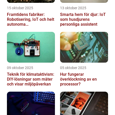
15 oktober 2025
13 oktober 2025
Framtidens fabriker:
Smarta hem för djur: IoT
Robotisering, IoT och helt
som husdjurens
autonoma
personliga assistent
produktionslinjer
09 oktober 2025
05 oktober 2025
Teknik för klimataktivism:
Hur fungerar
DIY-lösningar som mäter
överklockning av en
och visar miljöpåverkan
processor?