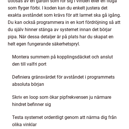
utlösas av en gardin som rör sig i vinden eller en fluga
som flyger förbi. I koden kan du enkelt justera det
exakta avståndet som krävs för att larmet ska gå igång.
Du kan också programmera in en kort fördröjning så att
du själv hinner stänga av systemet innan det börjar
pipa. När dessa detaljer är på plats har du skapat en
helt egen fungerande säkerhetspryl.
Montera summern på kopplingsdäcket och anslut
den till valfri port
Definiera gränsvärdet för avståndet i programmets
absoluta början
Skriv en loop som ökar pipfrekvensen ju närmare
hindret befinner sig
Testa systemet ordentligt genom att närma dig från
olika vinklar