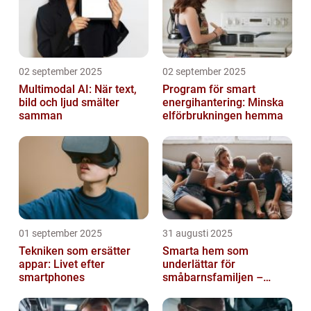
02 september 2025
02 september 2025
Multimodal AI: När text,
Program för smart
bild och ljud smälter
energihantering: Minska
samman
elförbrukningen hemma
01 september 2025
31 augusti 2025
Tekniken som ersätter
Smarta hem som
appar: Livet efter
underlättar för
smartphones
småbarnsfamiljen –
anpassar sig efter
barnens dagliga rutiner