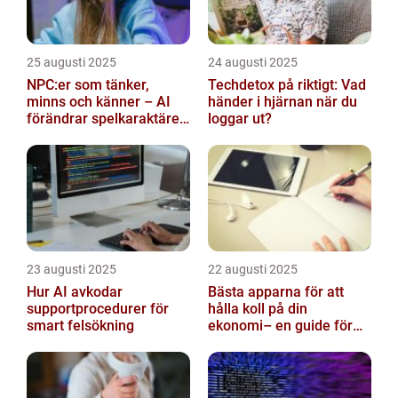
25 augusti 2025
24 augusti 2025
NPC:er som tänker,
Techdetox på riktigt: Vad
minns och känner – AI
händer i hjärnan när du
förändrar spelkaraktären
loggar ut?
för alltid
23 augusti 2025
22 augusti 2025
Hur AI avkodar
Bästa apparna för att
supportprocedurer för
hålla koll på din
smart felsökning
ekonomi– en guide för
unga vuxna