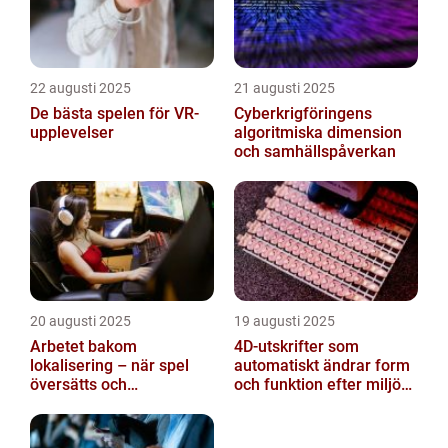
22 augusti 2025
21 augusti 2025
De bästa spelen för VR-
Cyberkrigföringens
upplevelser
algoritmiska dimension
och samhällspåverkan
20 augusti 2025
19 augusti 2025
Arbetet bakom
4D-utskrifter som
lokalisering – när spel
automatiskt ändrar form
översätts och
och funktion efter miljöns
kulturanpassas
påverkan