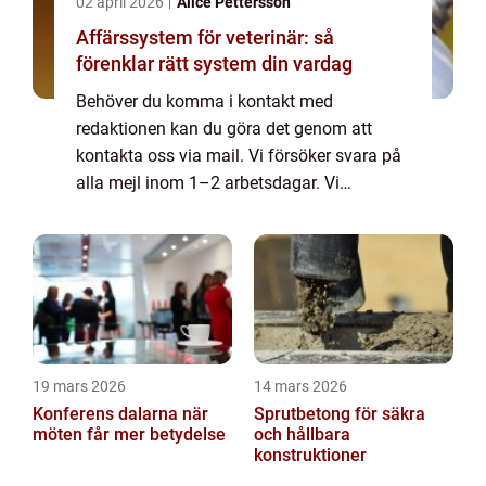
02 april 2026
Alice Pettersson
Affärssystem för veterinär: så
förenklar rätt system din vardag
Behöver du komma i kontakt med
redaktionen kan du göra det genom att
kontakta oss via mail. Vi försöker svara på
alla mejl inom 1–2 arbetsdagar. Vi
välkomnar kritik, beröm och allmänna
kommentarer till innehållet på vår sida.
19 mars 2026
14 mars 2026
Konferens dalarna när
Sprutbetong för säkra
möten får mer betydelse
och hållbara
konstruktioner