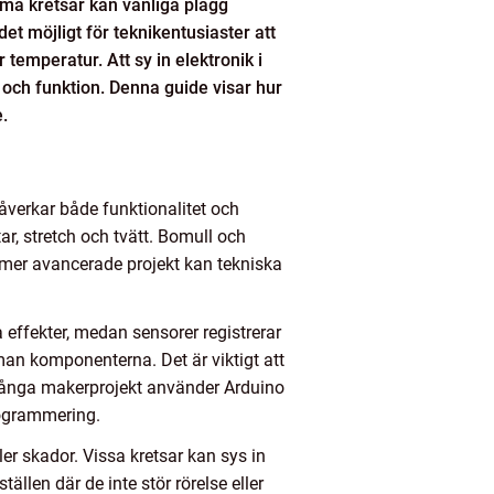
må kretsar kan vanliga plagg
et möjligt för teknikentusiaster att
 temperatur. Att sy in elektronik i
 och funktion. Denna guide visar hur
.
påverkar både funktionalitet och
tar, stretch och tvätt. Bomull och
r mer avancerade projekt kan tekniska
a effekter, medan sensorer registrerar
mman komponenterna. Det är viktigt att
 Många makerprojekt använder Arduino
rogrammering.
ler skador. Vissa kretsar kan sys in
ällen där de inte stör rörelse eller