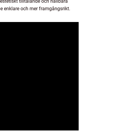
estetiskt tilltalande och hållbara
åde enklare och mer framgångsrikt.