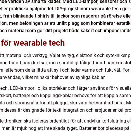
de världen av smarta kläder. Med LED-lampor, sensorer och s
 eller praktiska hjälpmedel. DIY-projekt inom wearable tech gör d
från blinkande t-shirts till jackor som reagerar på rörelse eller
sion, men belöningen är ett unikt plagg som kombinerar estetik
och material som gör ditt projekt både säkert och imponerande
 för wearable tech
tt material och verktyg. Valet av tyg, elektronik och sytekniker 
nog för att bära kretsar, men samtidigt tåliga för att hantera stö
, eftersom de är lätta att sy i och leder värme och fukt väl. Fö
nvändas, vilket minskar behovet av synliga kablar.
tech. LED-lampor i olika storlekar och färger används för visuell
retskort, batterier och kopplingskablar behövs för att koppla sa
ibla och strömsnåla för att plagget ska vara bekvämt att bära.
om dessa är designade för textilintegration och erbjuder enkel p
lektroniken ska isoleras ordentligt för att undvika kortslutning el
 men är mjuk nog att inte skada tyget. Batterier bör placeras på st