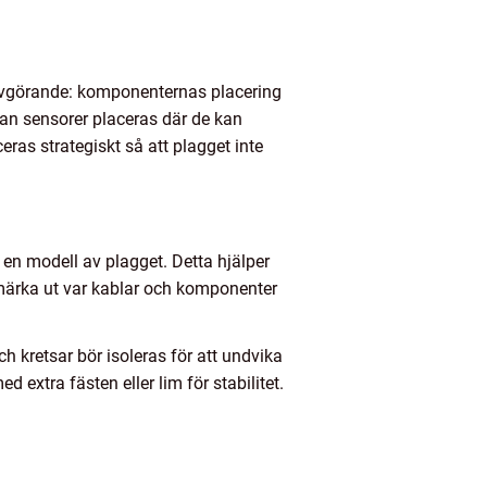
 avgörande: komponenternas placering
dan sensorer placeras där de kan
ceras strategiskt så att plagget inte
 en modell av plagget. Detta hjälper
tt märka ut var kablar och komponenter
ch kretsar bör isoleras för att undvika
extra fästen eller lim för stabilitet.