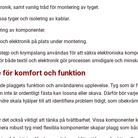
tronik, samt vanlig tråd för montering av tyget.
sa tyger och isolering av kablar.
ering av komponenter.
 och elektronik på plats under montering.
stejp och krympslang användas för att säkra elektroniska kompon
r både textil och elektronik gör processen smidigare och minskar
e för komfort och funktion
e plaggets funktion och användarens upplevelse. Tyg som är för
nte är ordentligt fästa kan lossna eller skava. Därför bör var
dre skala hjälper till att identifiera problem tidigt, som obekväma
det också viktigt att tänka på tvättbarhet. Vissa komponenter kan
nera robust tyg med flexibla komponenter skapar plagg som både