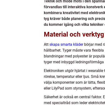
Teknik och mode möts i den spännan
förvandlas till interaktiva konstverk
kombinera kreativitet med elektronik, 
tyg kräver både planering och preci
du kommer igång och vilka tekniker 
Material och verktyg
Att
skapa smarta kläder
börjar med rä
hållbarhet. Tyger måste vara flexibla 
blandningar med polyester är populära
tyger med inbyggd ledningsförmåga a
Elektroniken utgör hjärtat i wearable 
rörelse, temperatur eller ljus. Små k
välja komponenter som är lätta, flex
eller LilyPad som styrsystem, efters
Säkerhet är också en central faktor. E
med specialtråd som leder elektricitet