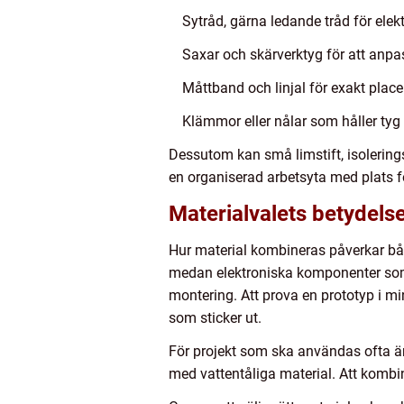
Sytråd, gärna ledande tråd för elek
Saxar och skärverktyg för att anpas
Måttband och linjal för exakt plac
Klämmor eller nålar som håller tyg
Dessutom kan små limstift, isolering
en organiserad arbetsyta med plats fö
Materialvalets betydels
Hur material kombineras påverkar båd
medan elektroniska komponenter som i
montering. Att prova en prototyp i min
som sticker ut.
För projekt som ska användas ofta är 
med vattentåliga material. Att kombi