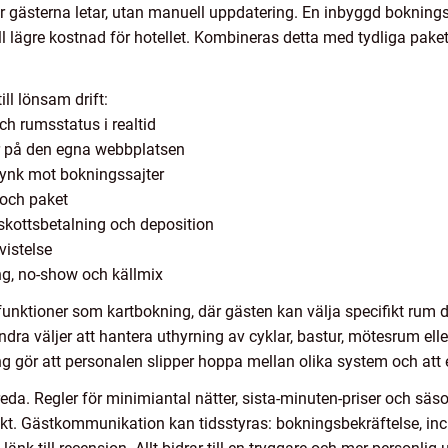
där gästerna letar, utan manuell uppdatering. En inbyggd boknin
ill lägre kostnad för hotellet. Kombineras detta med tydliga paket
ill lönsam drift:
h rumsstatus i realtid
r på den egna webbplatsen
ynk mot bokningssajter
 och paket
skottsbetalning och deposition
vistelse
ing, no-show och källmix
nktioner som kartbokning, där gästen kan välja specifikt rum di
 Andra väljer att hantera uthyrning av cyklar, bastur, mötesrum e
ng gör att personalen slipper hoppa mellan olika system och att
eda. Regler för minimiantal nätter, sista-minuten-priser och säso
iskt. Gästkommunikation kan tidsstyras: bokningsbekräftelse, i