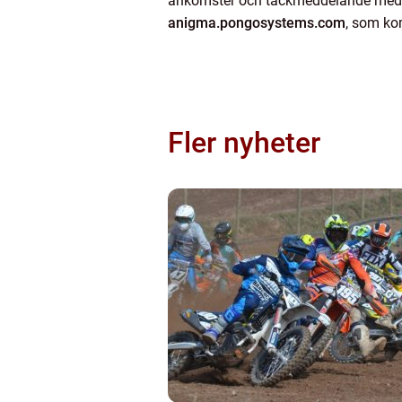
ankomster och tackmeddelande med länk
anigma.pongosystems.com
, som ko
Fler nyheter