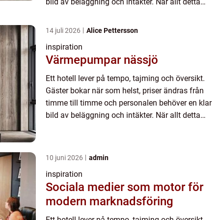
bild av beläggning och intäkter. När allt detta
samlas...
14 juli 2026
Alice Pettersson
inspiration
Värmepumpar nässjö
Ett hotell lever på tempo, tajming och översikt.
Gäster bokar när som helst, priser ändras från
timme till timme och personalen behöver en klar
bild av beläggning och intäkter. När allt detta
samlas...
10 juni 2026
admin
inspiration
Sociala medier som motor för
modern marknadsföring
Ett hotell lever på tempo, tajming och översikt.