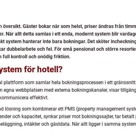
ch översikt. Gäster bokar när som helst, priser ändras från ti
ter. När allt detta samlas i ett enda, modernt system blir vard
kt system hanterar inte bara bokningar. Det sköter incheckning
r dubbelarbete och fel. För små pensionat och större resorter
ull kontroll och onödig friktion.
ystem för hotell?
al plattform som samlar hela bokningsprocessen i ett gränssnitt: 
n egna webbplatsen med externa bokningskanaler, visar tillgängl
h kommunicera effektivt.
erad lösning som kombinerar ett PMS (property management sys
der och kapacitet, synkar priser mot bokningssajter, tar betalt p
 beläggning, intäkter och gästdata. När allt ligger i samma syste