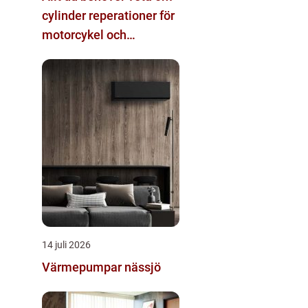
cylinder reperationer för
motorcykel och
snöskoter
14 juli 2026
Värmepumpar nässjö