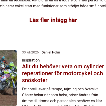
 till recension. Allt bidrar till en tryggare och mer personlig 
mbinerar enkel start med funktioner som stödjer både små hotell
Läs fler inlägg här
30 juli 2026
Daniel Holm
inspiration
Allt du behöver veta om cylinder
reperationer för motorcykel och
snöskoter
Ett hotell lever på tempo, tajming och översikt.
Gäster bokar när som helst, priser ändras från
timme till timme och personalen behöver en klar