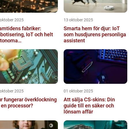
 oktober 2025
13 oktober 2025
amtidens fabriker:
Smarta hem för djur: IoT
botisering, IoT och helt
som husdjurens personliga
utonoma
assistent
oduktionslinjer
 oktober 2025
01 oktober 2025
r fungerar överklockning
Att sälja CS-skins: Din
 en processor?
guide till en säker och
lönsam affär