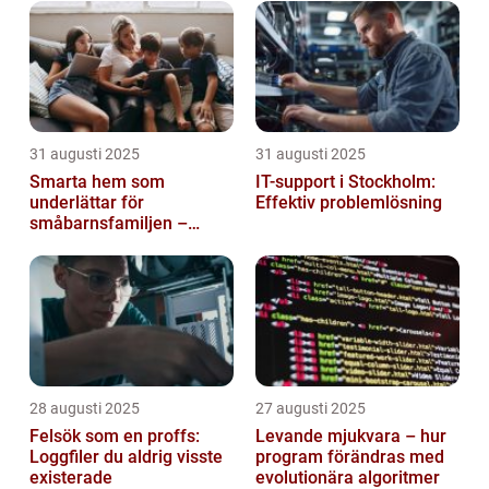
31 augusti 2025
31 augusti 2025
Smarta hem som
IT-support i Stockholm:
underlättar för
Effektiv problemlösning
småbarnsfamiljen –
anpassar sig efter
barnens dagliga rutiner
28 augusti 2025
27 augusti 2025
Felsök som en proffs:
Levande mjukvara – hur
Loggfiler du aldrig visste
program förändras med
existerade
evolutionära algoritmer