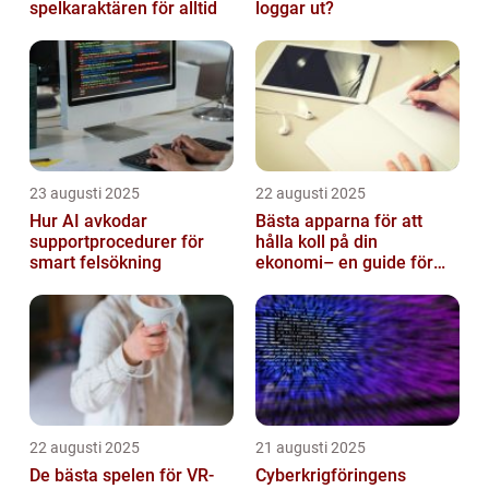
spelkaraktären för alltid
loggar ut?
23 augusti 2025
22 augusti 2025
Hur AI avkodar
Bästa apparna för att
supportprocedurer för
hålla koll på din
smart felsökning
ekonomi– en guide för
unga vuxna
22 augusti 2025
21 augusti 2025
De bästa spelen för VR-
Cyberkrigföringens