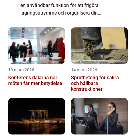
en användbar funktion för att frigöra
lagringsutrymme och organisera din
startskärm. I denna artikel kommer vi att ge
en detaljerad översikt över hur ...
19 mars 2026
14 mars 2026
Konferens dalarna när
Sprutbetong för säkra
möten får mer betydelse
och hållbara
konstruktioner