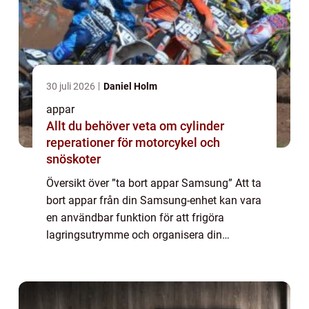
30 juli 2026
Daniel Holm
appar
Allt du behöver veta om cylinder
reperationer för motorcykel och
snöskoter
Översikt över ”ta bort appar Samsung” Att ta
bort appar från din Samsung-enhet kan vara
en användbar funktion för att frigöra
lagringsutrymme och organisera din
startskärm. I denna artikel kommer vi att ge
en detaljerad översikt över hur ...