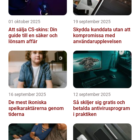
01 oktober 2025
19 september 2025
Att sälja CS-skins: Din
Skydda kunddata utan att
guide till en säker och
kompromissa med
lönsam affär
användarupplevelsen
16 september 2025
12 september 2025
De mest ikoniska
Så skiljer sig gratis och
spelkaraktärerna genom
betalda antivirusprogram
tiderna
i praktiken