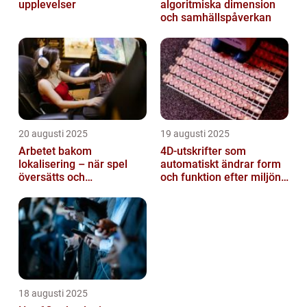
upplevelser
algoritmiska dimension
och samhällspåverkan
20 augusti 2025
19 augusti 2025
Arbetet bakom
4D-utskrifter som
lokalisering – när spel
automatiskt ändrar form
översätts och
och funktion efter miljöns
kulturanpassas
påverkan
18 augusti 2025