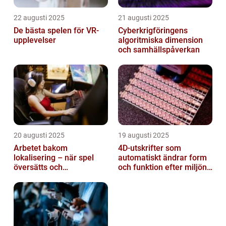
22 augusti 2025
21 augusti 2025
De bästa spelen för VR-
Cyberkrigföringens
upplevelser
algoritmiska dimension
och samhällspåverkan
20 augusti 2025
19 augusti 2025
Arbetet bakom
4D-utskrifter som
lokalisering – när spel
automatiskt ändrar form
översätts och
och funktion efter miljöns
kulturanpassas
påverkan