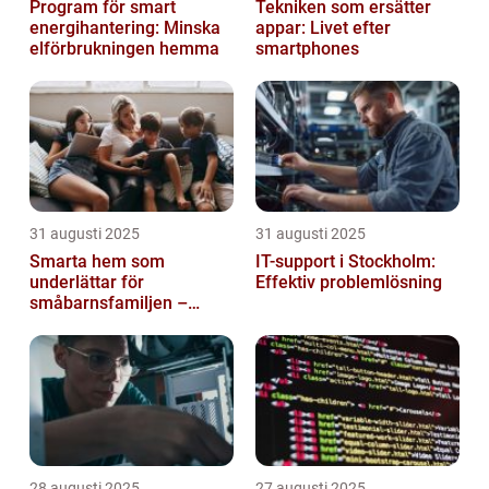
Program för smart
Tekniken som ersätter
energihantering: Minska
appar: Livet efter
elförbrukningen hemma
smartphones
31 augusti 2025
31 augusti 2025
Smarta hem som
IT-support i Stockholm:
underlättar för
Effektiv problemlösning
småbarnsfamiljen –
anpassar sig efter
barnens dagliga rutiner
28 augusti 2025
27 augusti 2025