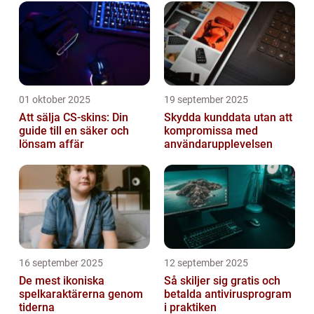
01 oktober 2025
19 september 2025
Att sälja CS-skins: Din
Skydda kunddata utan att
guide till en säker och
kompromissa med
lönsam affär
användarupplevelsen
16 september 2025
12 september 2025
De mest ikoniska
Så skiljer sig gratis och
spelkaraktärerna genom
betalda antivirusprogram
tiderna
i praktiken