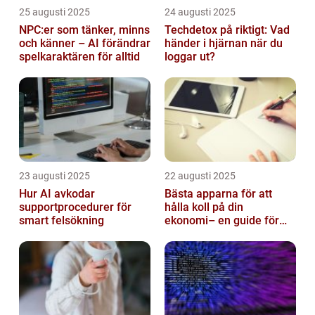
25 augusti 2025
24 augusti 2025
NPC:er som tänker, minns
Techdetox på riktigt: Vad
och känner – AI förändrar
händer i hjärnan när du
spelkaraktären för alltid
loggar ut?
23 augusti 2025
22 augusti 2025
Hur AI avkodar
Bästa apparna för att
supportprocedurer för
hålla koll på din
smart felsökning
ekonomi– en guide för
unga vuxna