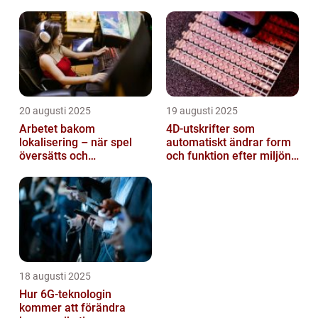
20 augusti 2025
19 augusti 2025
Arbetet bakom
4D-utskrifter som
lokalisering – när spel
automatiskt ändrar form
översätts och
och funktion efter miljöns
kulturanpassas
påverkan
18 augusti 2025
Hur 6G-teknologin
kommer att förändra