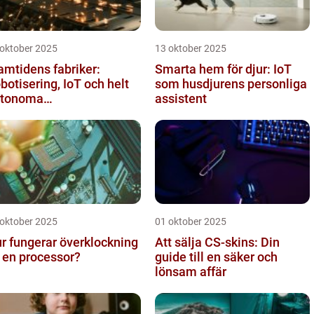
 oktober 2025
13 oktober 2025
amtidens fabriker:
Smarta hem för djur: IoT
botisering, IoT och helt
som husdjurens personliga
utonoma
assistent
oduktionslinjer
 oktober 2025
01 oktober 2025
r fungerar överklockning
Att sälja CS-skins: Din
 en processor?
guide till en säker och
lönsam affär