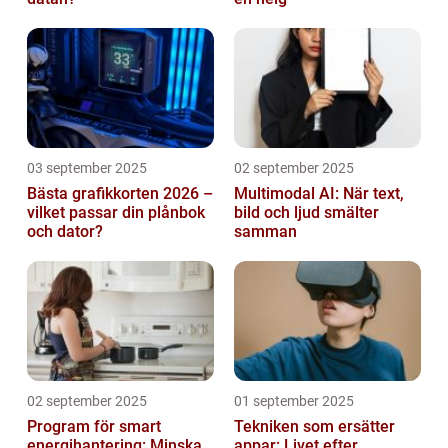
03 september 2025
02 september 2025
Bästa grafikkorten 2026 –
Multimodal AI: När text,
vilket passar din plånbok
bild och ljud smälter
och dator?
samman
02 september 2025
01 september 2025
Program för smart
Tekniken som ersätter
energihantering: Minska
appar: Livet efter