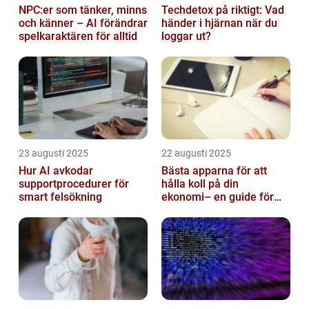
NPC:er som tänker, minns
Techdetox på riktigt: Vad
och känner – AI förändrar
händer i hjärnan när du
spelkaraktären för alltid
loggar ut?
23 augusti 2025
22 augusti 2025
Hur AI avkodar
Bästa apparna för att
supportprocedurer för
hålla koll på din
smart felsökning
ekonomi– en guide för
unga vuxna