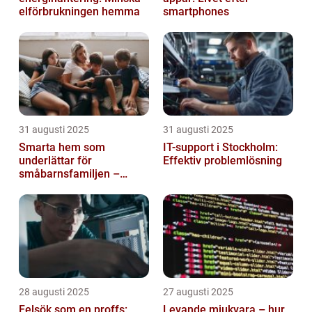
elförbrukningen hemma
smartphones
31 augusti 2025
31 augusti 2025
Smarta hem som
IT-support i Stockholm:
underlättar för
Effektiv problemlösning
småbarnsfamiljen –
anpassar sig efter
barnens dagliga rutiner
28 augusti 2025
27 augusti 2025
Felsök som en proffs:
Levande mjukvara – hur