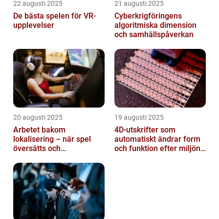
22 augusti 2025
21 augusti 2025
De bästa spelen för VR-
Cyberkrigföringens
upplevelser
algoritmiska dimension
och samhällspåverkan
20 augusti 2025
19 augusti 2025
Arbetet bakom
4D-utskrifter som
lokalisering – när spel
automatiskt ändrar form
översätts och
och funktion efter miljöns
kulturanpassas
påverkan