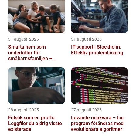
31 augusti 2025
31 augusti 2025
Smarta hem som
IT-support i Stockholm:
underlättar för
Effektiv problemlösning
småbarnsfamiljen –
anpassar sig efter
barnens dagliga rutiner
28 augusti 2025
27 augusti 2025
Felsök som en proffs:
Levande mjukvara – hur
Loggfiler du aldrig visste
program förändras med
existerade
evolutionära algoritmer