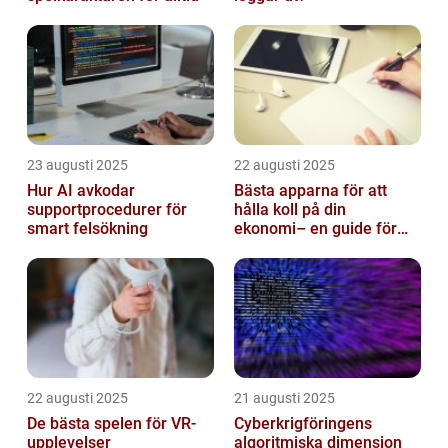
23 augusti 2025
22 augusti 2025
Hur AI avkodar
Bästa apparna för att
supportprocedurer för
hålla koll på din
smart felsökning
ekonomi– en guide för
unga vuxna
22 augusti 2025
21 augusti 2025
De bästa spelen för VR-
Cyberkrigföringens
upplevelser
algoritmiska dimension