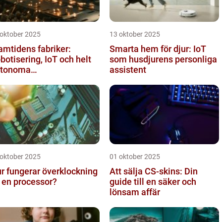
 oktober 2025
13 oktober 2025
amtidens fabriker:
Smarta hem för djur: IoT
botisering, IoT och helt
som husdjurens personliga
utonoma
assistent
oduktionslinjer
 oktober 2025
01 oktober 2025
r fungerar överklockning
Att sälja CS-skins: Din
 en processor?
guide till en säker och
lönsam affär