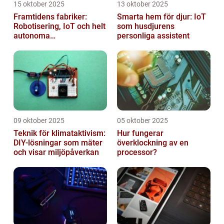
15 oktober 2025
13 oktober 2025
Framtidens fabriker:
Smarta hem för djur: IoT
Robotisering, IoT och helt
som husdjurens
autonoma
personliga assistent
produktionslinjer
09 oktober 2025
05 oktober 2025
Teknik för klimataktivism:
Hur fungerar
DIY-lösningar som mäter
överklockning av en
och visar miljöpåverkan
processor?