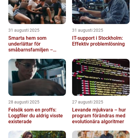
31 augusti 2025
31 augusti 2025
Smarta hem som
IT-support i Stockholm:
underlättar för
Effektiv problemlösning
småbarnsfamiljen –
anpassar sig efter
barnens dagliga rutiner
28 augusti 2025
27 augusti 2025
Felsök som en proffs:
Levande mjukvara – hur
Loggfiler du aldrig visste
program förändras med
existerade
evolutionära algoritmer