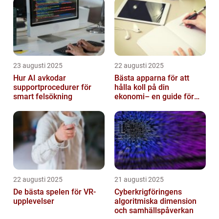
23 augusti 2025
22 augusti 2025
Hur AI avkodar
Bästa apparna för att
supportprocedurer för
hålla koll på din
smart felsökning
ekonomi– en guide för
unga vuxna
22 augusti 2025
21 augusti 2025
De bästa spelen för VR-
Cyberkrigföringens
upplevelser
algoritmiska dimension
och samhällspåverkan