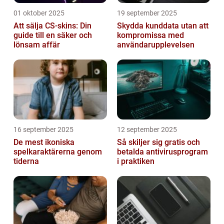
01 oktober 2025
19 september 2025
Att sälja CS-skins: Din
Skydda kunddata utan att
guide till en säker och
kompromissa med
lönsam affär
användarupplevelsen
16 september 2025
12 september 2025
De mest ikoniska
Så skiljer sig gratis och
spelkaraktärerna genom
betalda antivirusprogram
tiderna
i praktiken