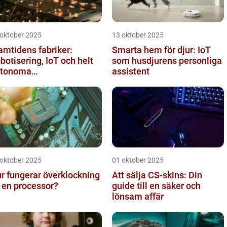
 oktober 2025
13 oktober 2025
amtidens fabriker:
Smarta hem för djur: IoT
botisering, IoT och helt
som husdjurens personliga
utonoma
assistent
oduktionslinjer
 oktober 2025
01 oktober 2025
r fungerar överklockning
Att sälja CS-skins: Din
 en processor?
guide till en säker och
lönsam affär