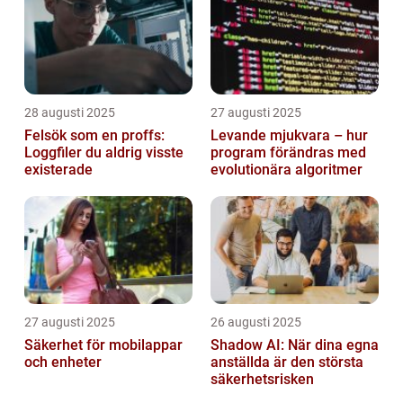
28 augusti 2025
27 augusti 2025
Felsök som en proffs:
Levande mjukvara – hur
Loggfiler du aldrig visste
program förändras med
existerade
evolutionära algoritmer
27 augusti 2025
26 augusti 2025
Säkerhet för mobilappar
Shadow AI: När dina egna
och enheter
anställda är den största
säkerhetsrisken