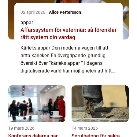
02 april 2026
Alice Pettersson
appar
Affärssystem för veterinär: så förenklar
rätt system din vardag
Kärleks appar Den moderna vägen till att
hitta kärleken En övergripande, grundlig
översikt över ”kärleks appar ” I dagens
digitaliserade värld har möjligheten att hitta
kärleken förändrats dramatiskt. Traditionella
sätt att träffa potenti...
19 mars 2026
14 mars 2026
Konferens dalarna när
Sprutbetong för säkra