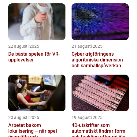
unga vuxna
22 augusti 2025
21 augusti 2025
De bästa spelen för VR-
Cyberkrigföringens
upplevelser
algoritmiska dimension
och samhällspåverkan
20 augusti 2025
19 augusti 2025
Arbetet bakom
4D-utskrifter som
lokalisering – när spel
automatiskt ändrar form
översätts och
och funktion efter miljöns