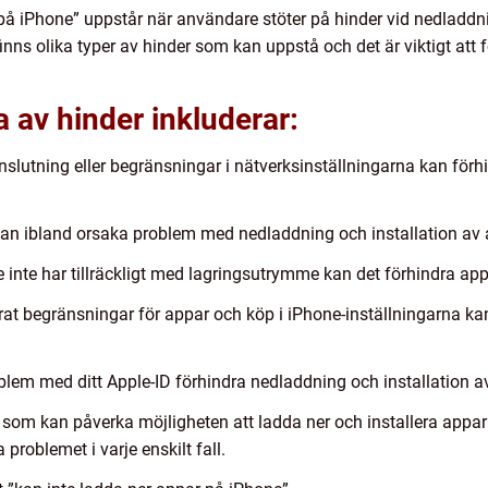
på iPhone” uppstår när användare stöter på hinder vid nedladdn
inns olika typer av hinder som kan uppstå och det är viktigt att 
a av hinder inkluderar:
slutning eller begränsningar i nätverksinställningarna kan förh
 kan ibland orsaka problem med nedladdning och installation av 
nte har tillräckligt med lagringsutrymme kan det förhindra appar
at begränsningar för appar och köp i iPhone-inställningarna kan
blem med ditt Apple-ID förhindra nedladdning och installation a
om kan påverka möjligheten att ladda ner och installera appar p
 problemet i varje enskilt fall.