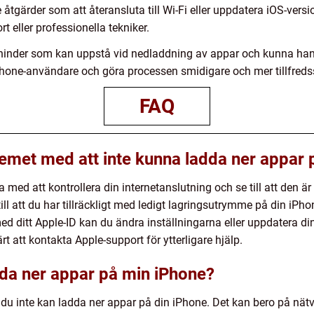
tgärder som att återansluta till Wi-Fi eller uppdatera iOS-ver
t eller professionella tekniker.
hinder som kan uppstå vid nedladdning av appar och kunna han
Phone-användare och göra processen smidigare och mer tillfreds
FAQ
lemet med att inte kunna ladda ner appar
 med att kontrollera din internetanslutning och se till att den ä
ill att du har tillräckligt med ledigt lagringsutrymme på din iPh
ed ditt Apple-ID kan du ändra inställningarna eller uppdatera d
t att kontakta Apple-support för ytterligare hjälp.
adda ner appar på min iPhone?
tt du inte kan ladda ner appar på din iPhone. Det kan bero på nät