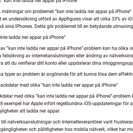
 ”kan inte ladda ner appar på iPhone”
iva mätningar om problemet ”kan inte ladda ner appar på iPhone”
t en undersökning utförd av Appfigures visar att cirka 33% av
på sina iPhones. Detta gör problemet till en betydande utmani
 inte ladda ner appar på iPhone”
per av ”kan inte ladda ner appar på iPhone”-problem kan ha olika 
 felsökning av internetanslutningen eller ändring av nätverksin
att du verifierar ditt konto eller uppdaterar dina inloggningsupp
lika typer av problem är avgörande för att kunna lösa dem effektiv
ackdelar med olika ”kan inte ladda ner appar på iPhone”
nackdelar med olika ”kan inte ladda ner appar på iPhone”-problem 
Till exempel har Apple infört regelbundna iOS-uppdateringar för
igheten att ladda ner appar.
till nätverksanslutningar och Internetleverantörer varit frustre
tillgängligheten och pålitligheten hos mobila nätverk, vilket har m