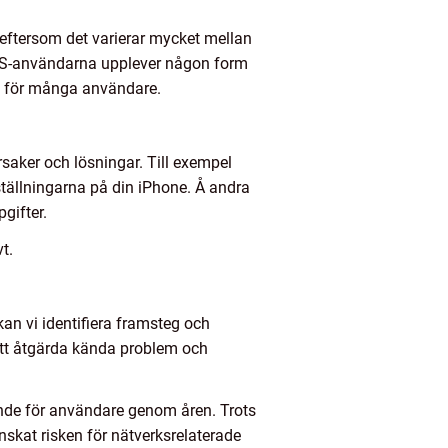
 eftersom det varierar mycket mellan
 iOS-användarna upplever någon form
ng för många användare.
orsaker och lösningar. Till exempel
ställningarna på din iPhone. Å andra
gifter.
t.
kan vi identifiera framsteg och
 att åtgärda kända problem och
rande för användare genom åren. Trots
inskat risken för nätverksrelaterade