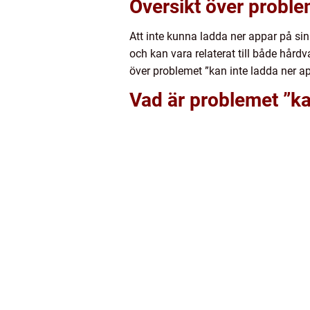
Översikt över proble
Att inte kunna ladda ner appar på si
och kan vara relaterat till både hård
över problemet ”kan inte ladda ner a
Vad är problemet ”ka