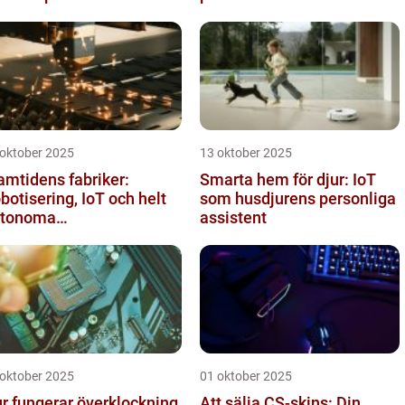
 oktober 2025
13 oktober 2025
amtidens fabriker:
Smarta hem för djur: IoT
botisering, IoT och helt
som husdjurens personliga
utonoma
assistent
oduktionslinjer
 oktober 2025
01 oktober 2025
r fungerar överklockning
Att sälja CS-skins: Din