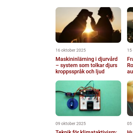
16 oktober 2025
15
Maskininlärning i djurvård
Fr
– system som tolkar djurs
Ro
kroppsspråk och ljud
a
pr
09 oktober 2025
05
Teknik för klimataktivism:
Hu