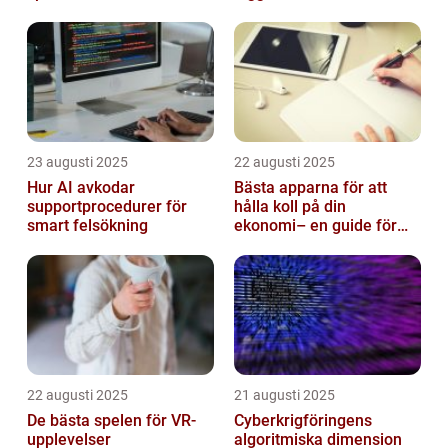
23 augusti 2025
22 augusti 2025
Hur AI avkodar
Bästa apparna för att
supportprocedurer för
hålla koll på din
smart felsökning
ekonomi– en guide för
unga vuxna
22 augusti 2025
21 augusti 2025
De bästa spelen för VR-
Cyberkrigföringens
upplevelser
algoritmiska dimension