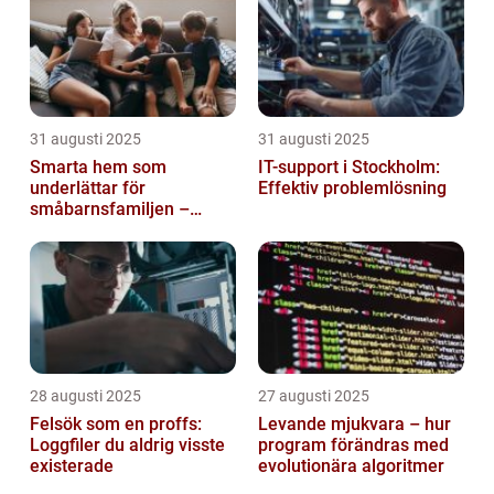
31 augusti 2025
31 augusti 2025
Smarta hem som
IT-support i Stockholm:
underlättar för
Effektiv problemlösning
småbarnsfamiljen –
anpassar sig efter
barnens dagliga rutiner
28 augusti 2025
27 augusti 2025
Felsök som en proffs:
Levande mjukvara – hur
Loggfiler du aldrig visste
program förändras med
existerade
evolutionära algoritmer