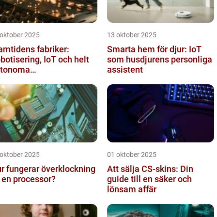
 oktober 2025
13 oktober 2025
amtidens fabriker:
Smarta hem för djur: IoT
botisering, IoT och helt
som husdjurens personliga
utonoma
assistent
oduktionslinjer
 oktober 2025
01 oktober 2025
r fungerar överklockning
Att sälja CS-skins: Din
 en processor?
guide till en säker och
lönsam affär