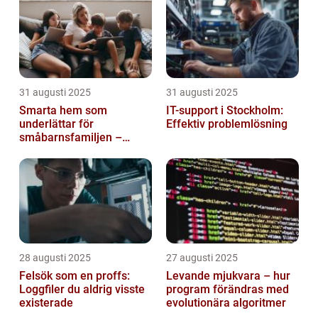
31 augusti 2025
31 augusti 2025
Smarta hem som
IT-support i Stockholm:
underlättar för
Effektiv problemlösning
småbarnsfamiljen –
anpassar sig efter
barnens dagliga rutiner
28 augusti 2025
27 augusti 2025
Felsök som en proffs:
Levande mjukvara – hur
Loggfiler du aldrig visste
program förändras med
existerade
evolutionära algoritmer