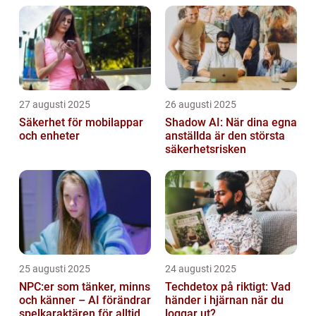
27 augusti 2025
26 augusti 2025
Säkerhet för mobilappar
Shadow AI: När dina egna
och enheter
anställda är den största
säkerhetsrisken
25 augusti 2025
24 augusti 2025
NPC:er som tänker, minns
Techdetox på riktigt: Vad
och känner – AI förändrar
händer i hjärnan när du
spelkaraktären för alltid
loggar ut?