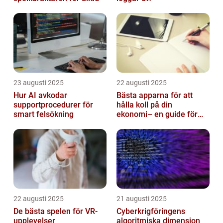
23 augusti 2025
22 augusti 2025
Hur AI avkodar
Bästa apparna för att
supportprocedurer för
hålla koll på din
smart felsökning
ekonomi– en guide för
unga vuxna
22 augusti 2025
21 augusti 2025
De bästa spelen för VR-
Cyberkrigföringens
upplevelser
algoritmiska dimension