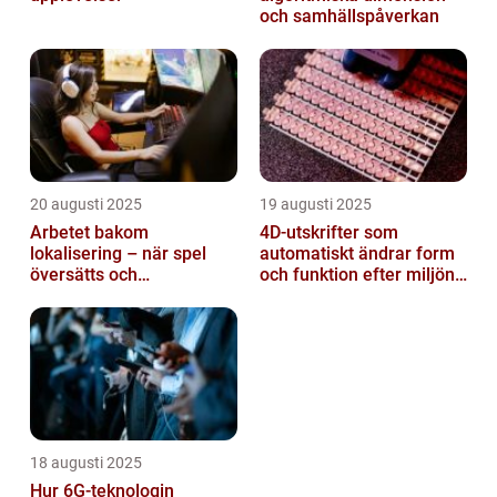
och samhällspåverkan
20 augusti 2025
19 augusti 2025
Arbetet bakom
4D-utskrifter som
lokalisering – när spel
automatiskt ändrar form
översätts och
och funktion efter miljöns
kulturanpassas
påverkan
18 augusti 2025
Hur 6G-teknologin