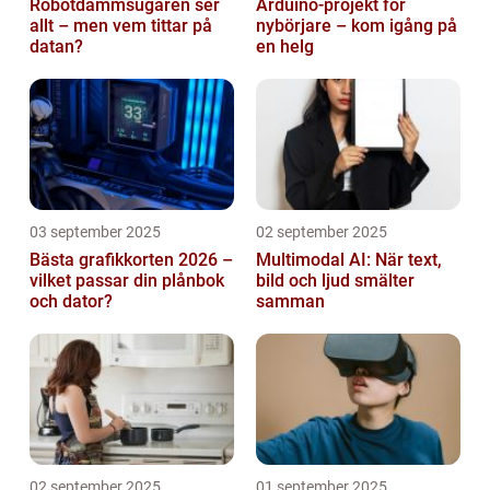
Robotdammsugaren ser
Arduino-projekt för
allt – men vem tittar på
nybörjare – kom igång på
datan?
en helg
03 september 2025
02 september 2025
Bästa grafikkorten 2026 –
Multimodal AI: När text,
vilket passar din plånbok
bild och ljud smälter
och dator?
samman
02 september 2025
01 september 2025