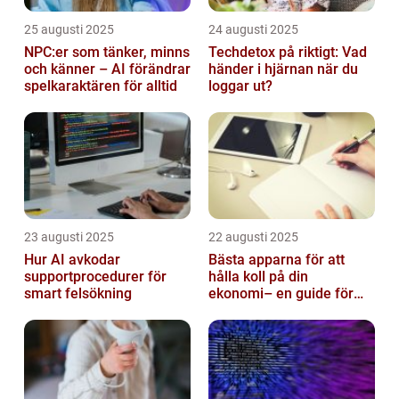
25 augusti 2025
24 augusti 2025
NPC:er som tänker, minns
Techdetox på riktigt: Vad
och känner – AI förändrar
händer i hjärnan när du
spelkaraktären för alltid
loggar ut?
23 augusti 2025
22 augusti 2025
Hur AI avkodar
Bästa apparna för att
supportprocedurer för
hålla koll på din
smart felsökning
ekonomi– en guide för
unga vuxna