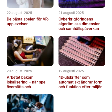
22 augusti 2025
21 augusti 2025
De bästa spelen för VR-
Cyberkrigföringens
upplevelser
algoritmiska dimension
och samhällspåverkan
20 augusti 2025
19 augusti 2025
Arbetet bakom
4D-utskrifter som
lokalisering – när spel
automatiskt ändrar form
översätts och
och funktion efter miljöns
kulturanpassas
påverkan