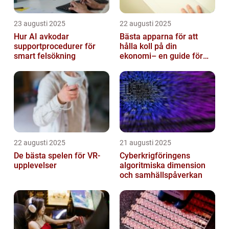
23 augusti 2025
22 augusti 2025
Hur AI avkodar
Bästa apparna för att
supportprocedurer för
hålla koll på din
smart felsökning
ekonomi– en guide för
unga vuxna
22 augusti 2025
21 augusti 2025
De bästa spelen för VR-
Cyberkrigföringens
upplevelser
algoritmiska dimension
och samhällspåverkan