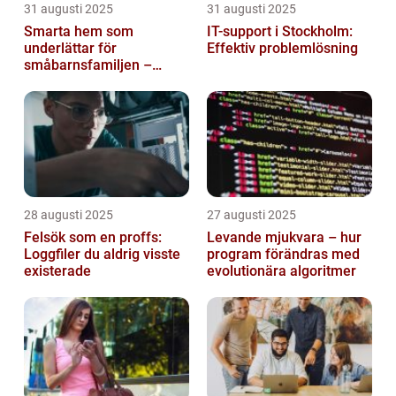
31 augusti 2025
31 augusti 2025
Smarta hem som
IT-support i Stockholm:
underlättar för
Effektiv problemlösning
småbarnsfamiljen –
anpassar sig efter
barnens dagliga rutiner
28 augusti 2025
27 augusti 2025
Felsök som en proffs:
Levande mjukvara – hur
Loggfiler du aldrig visste
program förändras med
existerade
evolutionära algoritmer