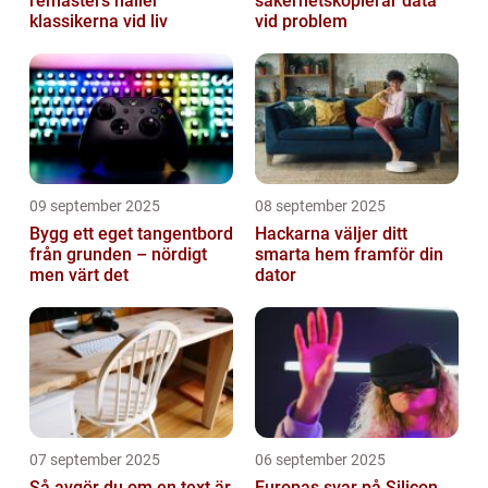
remasters håller
säkerhetskopierar data
klassikerna vid liv
vid problem
09 september 2025
08 september 2025
Bygg ett eget tangentbord
Hackarna väljer ditt
från grunden – nördigt
smarta hem framför din
men värt det
dator
07 september 2025
06 september 2025
Så avgör du om en text är
Europas svar på Silicon