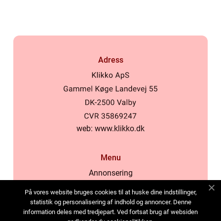
Adress
web:
www.klikko.dk
Menu
Annonsering
Om oss
På vores website bruges cookies til at huske dine indstillinger,
Cookies
statistik og personalisering af indhold og annoncer. Denne
information deles med tredjepart. Ved fortsat brug af websiden
Kontakta oss