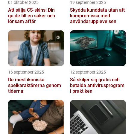
01 oktober 2025
19 september 2025
Att sälja CS-skins: Din
Skydda kunddata utan att
guide till en säker och
kompromissa med
lönsam affär
användarupplevelsen
16 september 2025
12 september 2025
De mest ikoniska
Så skiljer sig gratis och
spelkaraktärerna genom
betalda antivirusprogram
tiderna
i praktiken