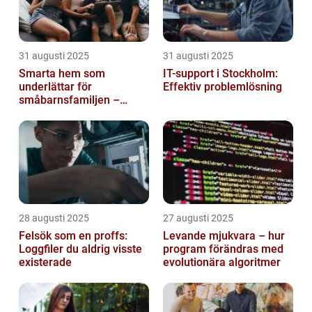
31 augusti 2025
31 augusti 2025
Smarta hem som
IT-support i Stockholm:
underlättar för
Effektiv problemlösning
småbarnsfamiljen –
anpassar sig efter
barnens dagliga rutiner
28 augusti 2025
27 augusti 2025
Felsök som en proffs:
Levande mjukvara – hur
Loggfiler du aldrig visste
program förändras med
existerade
evolutionära algoritmer