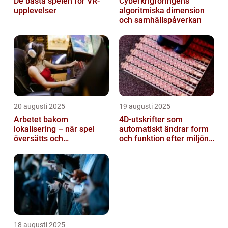
De bästa spelen för VR-
Cyberkrigföringens
upplevelser
algoritmiska dimension
och samhällspåverkan
20 augusti 2025
19 augusti 2025
Arbetet bakom
4D-utskrifter som
lokalisering – när spel
automatiskt ändrar form
översätts och
och funktion efter miljöns
kulturanpassas
påverkan
18 augusti 2025