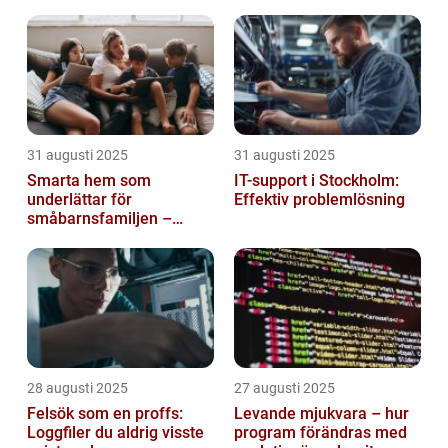
31 augusti 2025
31 augusti 2025
Smarta hem som
IT-support i Stockholm:
underlättar för
Effektiv problemlösning
småbarnsfamiljen –
anpassar sig efter
barnens dagliga rutiner
28 augusti 2025
27 augusti 2025
Felsök som en proffs:
Levande mjukvara – hur
Loggfiler du aldrig visste
program förändras med