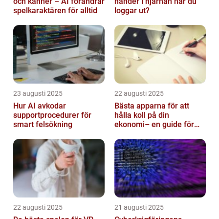
och känner – AI förändrar
händer i hjärnan när du
spelkaraktären för alltid
loggar ut?
23 augusti 2025
22 augusti 2025
Hur AI avkodar
Bästa apparna för att
supportprocedurer för
hålla koll på din
smart felsökning
ekonomi– en guide för
unga vuxna
22 augusti 2025
21 augusti 2025