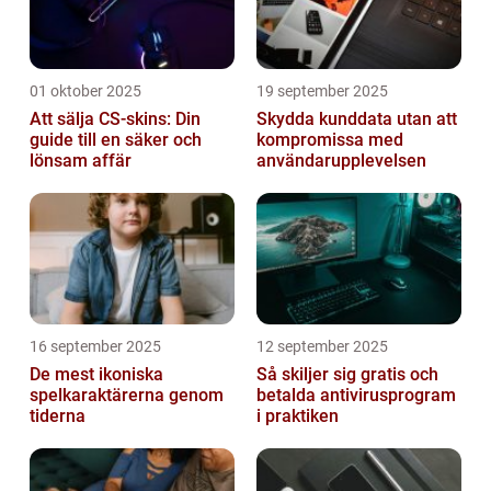
01 oktober 2025
19 september 2025
Att sälja CS-skins: Din
Skydda kunddata utan att
guide till en säker och
kompromissa med
lönsam affär
användarupplevelsen
16 september 2025
12 september 2025
De mest ikoniska
Så skiljer sig gratis och
spelkaraktärerna genom
betalda antivirusprogram
tiderna
i praktiken