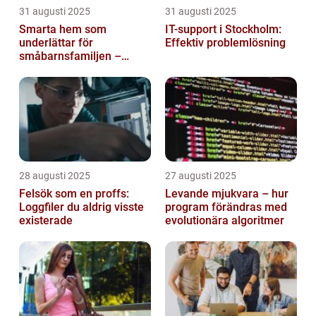
31 augusti 2025
31 augusti 2025
Smarta hem som
IT-support i Stockholm:
underlättar för
Effektiv problemlösning
småbarnsfamiljen –
anpassar sig efter
barnens dagliga rutiner
28 augusti 2025
27 augusti 2025
Felsök som en proffs:
Levande mjukvara – hur
Loggfiler du aldrig visste
program förändras med
existerade
evolutionära algoritmer