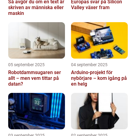
Så avgör du om en text är
Europas svar på Silicon
skriven av människa eller
Valley växer fram
maskin
05 september 2025
04 september 2025
Robotdammsugaren ser
Arduino-projekt för
allt – men vem tittar på
nybörjare – kom igång på
datan?
en helg
03 september 2025
02 september 2025