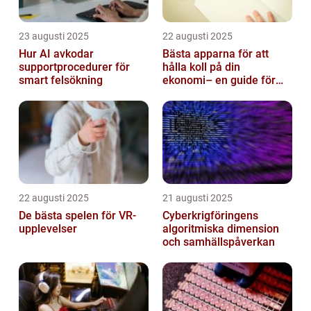
23 augusti 2025
22 augusti 2025
Hur AI avkodar
Bästa apparna för att
supportprocedurer för
hålla koll på din
smart felsökning
ekonomi– en guide för
unga vuxna
22 augusti 2025
21 augusti 2025
De bästa spelen för VR-
Cyberkrigföringens
upplevelser
algoritmiska dimension
och samhällspåverkan