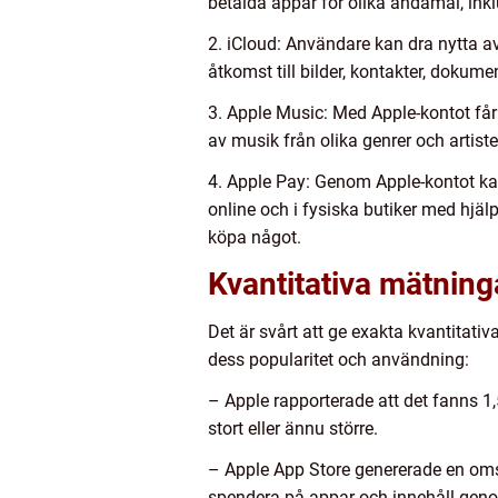
betalda appar för olika ändamål, inkl
2. iCloud: Användare kan dra nytta av
åtkomst till bilder, kontakter, dokumen
3. Apple Music: Med Apple-kontot får
av musik från olika genrer och artist
4. Apple Pay: Genom Apple-kontot kan
online och i fysiska butiker med hjäl
köpa något.
Kvantitativa mätning
Det är svårt att ge exakta kvantitativ
dess popularitet och användning:
– Apple rapporterade att det fanns 1,5 
stort eller ännu större.
– Apple App Store genererade en omsät
spendera på appar och innehåll geno