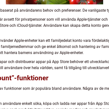
n baserat på användarens behov och preferenser. De vanligaste t
 är avsett för privatpersoner som vill använda Apple-tjänster oc
es Store och iCloud-tjänster. Användare kan skapa detta konto gen
nvänder Apple-enheter kan ett familjedelat konto vara fördelaktig
d familjemedlemmar och ge enkel åtkomst och hantering av fam
 att hantera barnens användning av Apple-enheter.
apar och distribuerar appar på App Store behöver ett utvecklarko
ill användare över hela världen, samt få tillgång till utvecklarve
ount”-funktioner
d av funktioner som är populära bland användare. Några av de me
 användare enkelt söka, köpa och ladda ner appar från App Stor