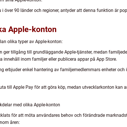
u i över 90 länder och regioner, antyder att denna funktion är p
ika Apple-konton
llan olika typer av Apple-konton:
on ger tillgång till grundläggande Apple-tjänster, medan familje
a innehåll inom familjer eller publicera appar på App Store.
ing erbjuder enkel hantering av familjemedlemmars enheter och 
uta till Apple Pay för att göra köp, medan utvecklarkonton kan 
kdelar med olika Apple-konton
ecklats för att möta användares behov och förändrade marknadstr
enom åren: