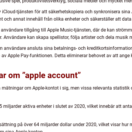
usive spel, produktivitetsverktyg, sociala medier och mycket mer
 iCloud-tjänsten för att säkerhetskopiera och synkronisera sina 
t och annat innehåll från olika enheter och säkerställer att data a
 användare tillgång till Apple Music-tjänsten, där de kan strö
er. Användare kan skapa spellistor, följa artister och dela musik
 användare ansluta sina betalnings- och kreditkortsinformation 
p av Apple Pay-funktionen. Detta eliminerar behovet av att ange 
ar om ”apple account”
a mätningar om Apple-kontot i sig, men vissa relevanta statistik 
miljarder aktiva enheter i slutet av 2020, vilket innebär att antal
tning på över 64 miljarder dollar under 2020, vilket visar hur m
m sina Apple-konton.