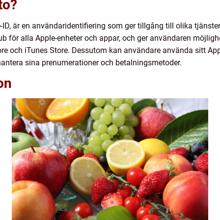
to?
ID, är en användaridentifiering som ger tillgång till olika tjänst
ub för alla Apple-enheter och appar, och ger användaren möjligh
ore och iTunes Store. Dessutom kan användare använda sitt Appl
hantera sina prenumerationer och betalningsmetoder.
on