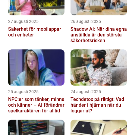
27 augusti 2025
26 augusti 2025
Säkerhet för mobilappar
Shadow AI: När dina egna
och enheter
anställda är den största
säkerhetsrisken
25 augusti 2025
24 augusti 2025
NPC:er som tänker, minns
Techdetox på riktigt: Vad
och känner – AI förändrar
händer i hjärnan när du
spelkaraktären för alltid
loggar ut?