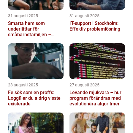
31 augusti 2025
31 augusti 2025
Smarta hem som
IT-support i Stockholm:
underlättar för
Effektiv problemlösning
småbarnsfamiljen –
anpassar sig efter
barnens dagliga rutiner
28 augusti 2025
27 augusti 2025
Felsök som en proffs:
Levande mjukvara – hur
Loggfiler du aldrig visste
program förändras med
existerade
evolutionära algoritmer