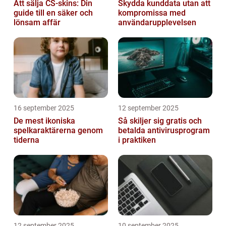
Att sälja CS-skins: Din
Skydda kunddata utan att
guide till en säker och
kompromissa med
lönsam affär
användarupplevelsen
16 september 2025
12 september 2025
De mest ikoniska
Så skiljer sig gratis och
spelkaraktärerna genom
betalda antivirusprogram
tiderna
i praktiken
12 september 2025
10 september 2025