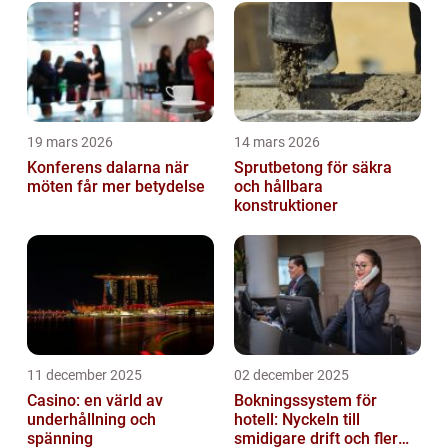
stilrena design har EarPods blivit...
19 mars 2026
14 mars 2026
Konferens dalarna när
Sprutbetong för säkra
möten får mer betydelse
och hållbara
konstruktioner
11 december 2025
02 december 2025
Casino: en värld av
Bokningssystem för
underhållning och
hotell: Nyckeln till
spänning
smidigare drift och fler