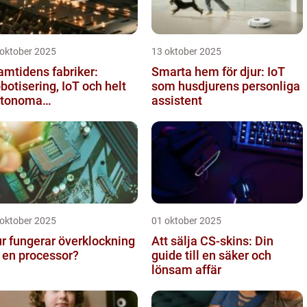
 oktober 2025
13 oktober 2025
amtidens fabriker:
Smarta hem för djur: IoT
botisering, IoT och helt
som husdjurens personliga
utonoma
assistent
oduktionslinjer
 oktober 2025
01 oktober 2025
r fungerar överklockning
Att sälja CS-skins: Din
 en processor?
guide till en säker och
lönsam affär