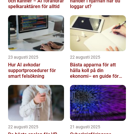
och känner – AI förändrar
händer i hjärnan när du
spelkaraktären för alltid
loggar ut?
23 augusti 2025
22 augusti 2025
Hur AI avkodar
Bästa apparna för att
supportprocedurer för
hålla koll på din
smart felsökning
ekonomi– en guide för
unga vuxna
22 augusti 2025
21 augusti 2025