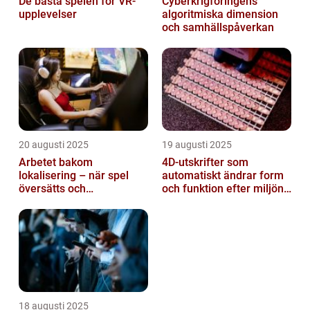
De bästa spelen för VR-
Cyberkrigföringens
upplevelser
algoritmiska dimension
och samhällspåverkan
20 augusti 2025
19 augusti 2025
Arbetet bakom
4D-utskrifter som
lokalisering – när spel
automatiskt ändrar form
översätts och
och funktion efter miljöns
kulturanpassas
påverkan
18 augusti 2025