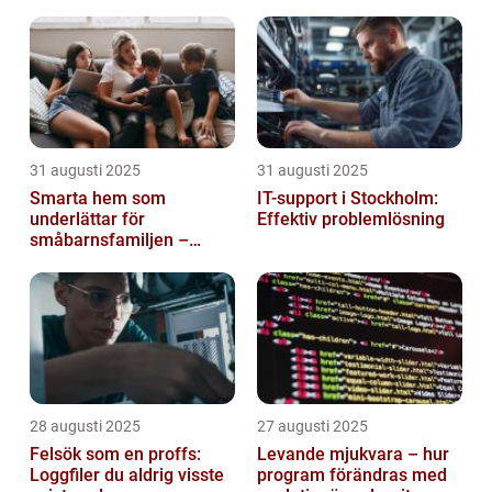
31 augusti 2025
31 augusti 2025
Smarta hem som
IT-support i Stockholm:
underlättar för
Effektiv problemlösning
småbarnsfamiljen –
anpassar sig efter
barnens dagliga rutiner
28 augusti 2025
27 augusti 2025
Felsök som en proffs:
Levande mjukvara – hur
Loggfiler du aldrig visste
program förändras med