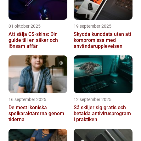
01 oktober 2025
19 september 2025
Att sälja CS-skins: Din
Skydda kunddata utan att
guide till en säker och
kompromissa med
lönsam affär
användarupplevelsen
16 september 2025
12 september 2025
De mest ikoniska
Så skiljer sig gratis och
spelkaraktärerna genom
betalda antivirusprogram
tiderna
i praktiken