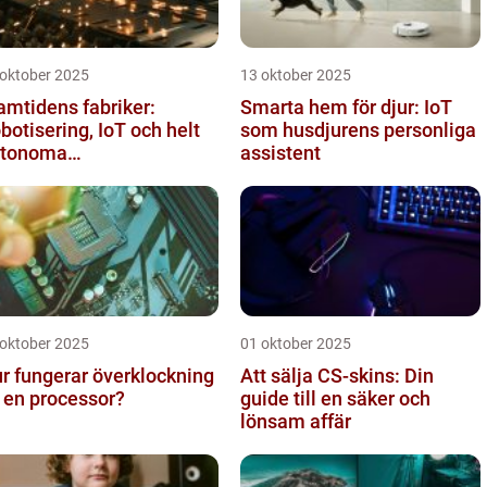
 oktober 2025
13 oktober 2025
amtidens fabriker:
Smarta hem för djur: IoT
botisering, IoT och helt
som husdjurens personliga
utonoma
assistent
oduktionslinjer
 oktober 2025
01 oktober 2025
r fungerar överklockning
Att sälja CS-skins: Din
 en processor?
guide till en säker och
lönsam affär