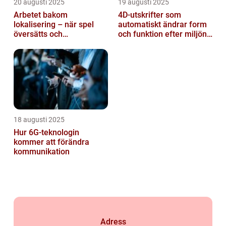
20 augusti 2025
19 augusti 2025
Arbetet bakom
4D-utskrifter som
lokalisering – när spel
automatiskt ändrar form
översätts och
och funktion efter miljöns
kulturanpassas
påverkan
18 augusti 2025
Hur 6G-teknologin
kommer att förändra
kommunikation
Adress