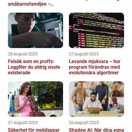
småbarnsfamiljen –
anpassar sig efter
barnens dagliga rutiner
28 augusti 2025
27 augusti 2025
Felsök som en proffs:
Levande mjukvara – hur
Loggfiler du aldrig visste
program förändras med
existerade
evolutionära algoritmer
27 augusti 2025
26 augusti 2025
Säkerhet för mobilappar
Shadow AI: När dina egna