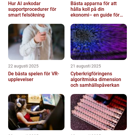
Hur AI avkodar
Bästa apparna för att
supportprocedurer för
hålla koll på din
smart felsökning
ekonomi– en guide för
unga vuxna
22 augusti 2025
21 augusti 2025
De bästa spelen för VR-
Cyberkrigföringens
upplevelser
algoritmiska dimension
och samhällspåverkan