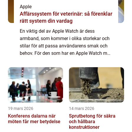
Apple
Affärssystem för veterinär: så förenklar
rätt system din vardag
En viktig del av Apple Watch är dess
armband, som kommer i olika storlekar och
stilar för att passa användarens smak och
behov. För den som har en Apple Watch med
en skärmstorlek på 44mm finns ett brett
utbud av armband att välja mellan. I denna
arti...
19 mars 2026
14 mars 2026
Konferens dalarna när
Sprutbetong för säkra
möten får mer betydelse
och hållbara
konstruktioner