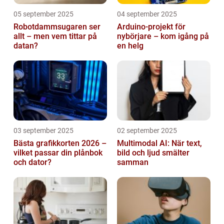
05 september 2025
04 september 2025
Robotdammsugaren ser
Arduino-projekt för
allt – men vem tittar på
nybörjare – kom igång på
datan?
en helg
03 september 2025
02 september 2025
Bästa grafikkorten 2026 –
Multimodal AI: När text,
vilket passar din plånbok
bild och ljud smälter
och dator?
samman