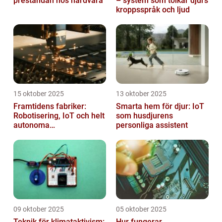
prestandan hos hårdvara
– system som tolkar djurs
kroppsspråk och ljud
15 oktober 2025
13 oktober 2025
Framtidens fabriker:
Smarta hem för djur: IoT
Robotisering, IoT och helt
som husdjurens
autonoma
personliga assistent
produktionslinjer
09 oktober 2025
05 oktober 2025
Teknik för klimataktivism:
Hur fungerar