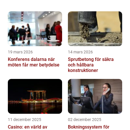
privatpersoner. Priset spelar en avgörande
roll vid köpbeslutet. I denna arti...
19 mars 2026
14 mars 2026
Konferens dalarna när
Sprutbetong för säkra
möten får mer betydelse
och hållbara
konstruktioner
11 december 2025
02 december 2025
Casino: en värld av
Bokningssystem för