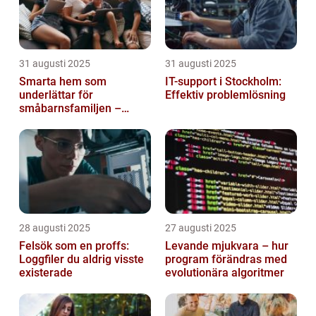
31 augusti 2025
31 augusti 2025
Smarta hem som
IT-support i Stockholm:
underlättar för
Effektiv problemlösning
småbarnsfamiljen –
anpassar sig efter
barnens dagliga rutiner
28 augusti 2025
27 augusti 2025
Felsök som en proffs:
Levande mjukvara – hur
Loggfiler du aldrig visste
program förändras med
existerade
evolutionära algoritmer