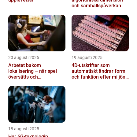
och samhällspåverkan
20 augusti 2025
19 augusti 2025
Arbetet bakom
4D-utskrifter som
lokalisering – när spel
automatiskt ändrar form
översätts och
och funktion efter miljöns
kulturanpassas
påverkan
18 augusti 2025
Hur 6G-teknologin