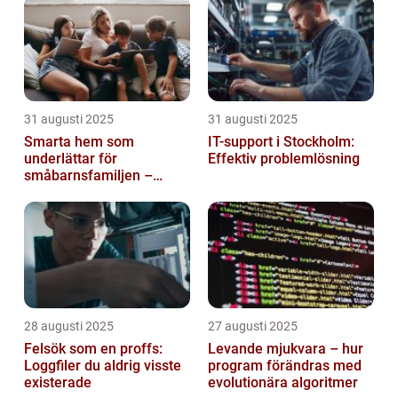
31 augusti 2025
31 augusti 2025
Smarta hem som
IT-support i Stockholm:
underlättar för
Effektiv problemlösning
småbarnsfamiljen –
anpassar sig efter
barnens dagliga rutiner
28 augusti 2025
27 augusti 2025
Felsök som en proffs:
Levande mjukvara – hur
Loggfiler du aldrig visste
program förändras med
existerade
evolutionära algoritmer