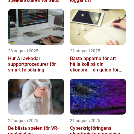
spelkaraktären för alltid
loggar ut?
23 augusti 2025
22 augusti 2025
Hur AI avkodar
Bästa apparna för att
supportprocedurer för
hålla koll på din
smart felsökning
ekonomi– en guide för
unga vuxna
22 augusti 2025
21 augusti 2025
De bästa spelen för VR-
Cyberkrigföringens
upplevelser
algoritmiska dimension