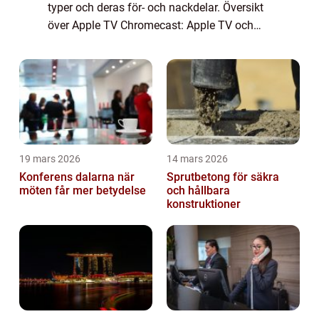
typer och deras för- och nackdelar. Översikt
över Apple TV Chromecast: Apple TV och
Chromecast är båda mediaspelare som gör
det möjligt för användare att strömma
inneh...
19 mars 2026
14 mars 2026
Konferens dalarna när
Sprutbetong för säkra
möten får mer betydelse
och hållbara
konstruktioner