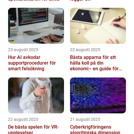
23 augusti 2025
22 augusti 2025
Hur AI avkodar
Bästa apparna för att
supportprocedurer för
hålla koll på din
smart felsökning
ekonomi– en guide för
unga vuxna
22 augusti 2025
21 augusti 2025
De bästa spelen för VR-
Cyberkrigföringens
upplevelser
algoritmiska dimension