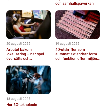
och samhällspåverkan
20 augusti 2025
19 augusti 2025
Arbetet bakom
4D-utskrifter som
lokalisering – när spel
automatiskt ändrar form
översätts och
och funktion efter miljöns
kulturanpassas
påverkan
18 augusti 2025
Hur 6G-teknologin