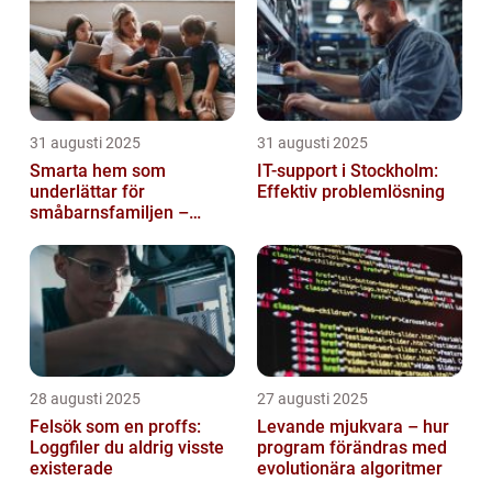
31 augusti 2025
31 augusti 2025
Smarta hem som
IT-support i Stockholm:
underlättar för
Effektiv problemlösning
småbarnsfamiljen –
anpassar sig efter
barnens dagliga rutiner
28 augusti 2025
27 augusti 2025
Felsök som en proffs:
Levande mjukvara – hur
Loggfiler du aldrig visste
program förändras med
existerade
evolutionära algoritmer