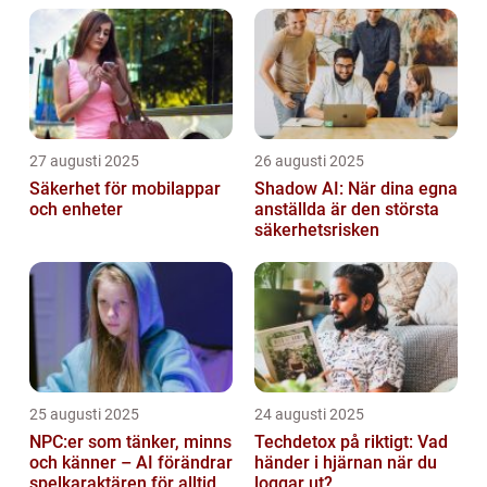
27 augusti 2025
26 augusti 2025
Säkerhet för mobilappar
Shadow AI: När dina egna
och enheter
anställda är den största
säkerhetsrisken
25 augusti 2025
24 augusti 2025
NPC:er som tänker, minns
Techdetox på riktigt: Vad
och känner – AI förändrar
händer i hjärnan när du
spelkaraktären för alltid
loggar ut?