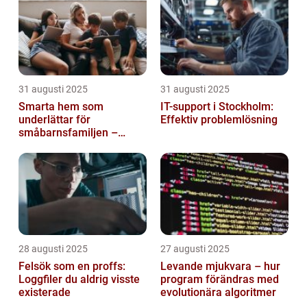
31 augusti 2025
31 augusti 2025
Smarta hem som
IT-support i Stockholm:
underlättar för
Effektiv problemlösning
småbarnsfamiljen –
anpassar sig efter
barnens dagliga rutiner
28 augusti 2025
27 augusti 2025
Felsök som en proffs:
Levande mjukvara – hur
Loggfiler du aldrig visste
program förändras med
existerade
evolutionära algoritmer