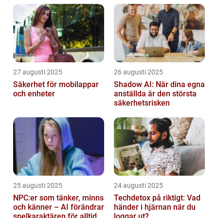
27 augusti 2025
26 augusti 2025
Säkerhet för mobilappar
Shadow AI: När dina egna
och enheter
anställda är den största
säkerhetsrisken
25 augusti 2025
24 augusti 2025
NPC:er som tänker, minns
Techdetox på riktigt: Vad
och känner – AI förändrar
händer i hjärnan när du
spelkaraktären för alltid
loggar ut?