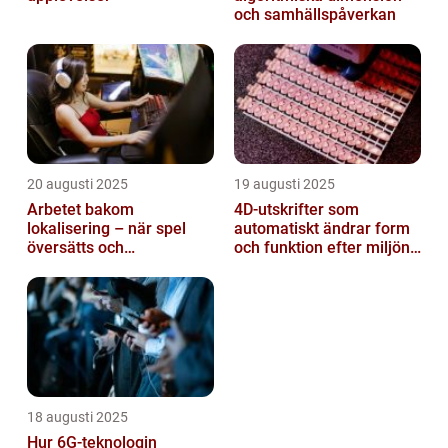
och samhällspåverkan
20 augusti 2025
19 augusti 2025
Arbetet bakom
4D-utskrifter som
lokalisering – när spel
automatiskt ändrar form
översätts och
och funktion efter miljöns
kulturanpassas
påverkan
18 augusti 2025
Hur 6G-teknologin