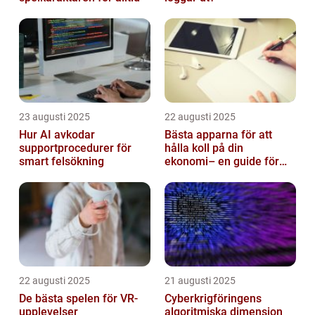
23 augusti 2025
22 augusti 2025
Hur AI avkodar
Bästa apparna för att
supportprocedurer för
hålla koll på din
smart felsökning
ekonomi– en guide för
unga vuxna
22 augusti 2025
21 augusti 2025
De bästa spelen för VR-
Cyberkrigföringens
upplevelser
algoritmiska dimension