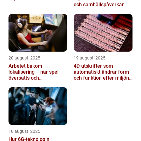
och samhällspåverkan
20 augusti 2025
19 augusti 2025
Arbetet bakom
4D-utskrifter som
lokalisering – när spel
automatiskt ändrar form
översätts och
och funktion efter miljöns
kulturanpassas
påverkan
18 augusti 2025
Hur 6G-teknologin