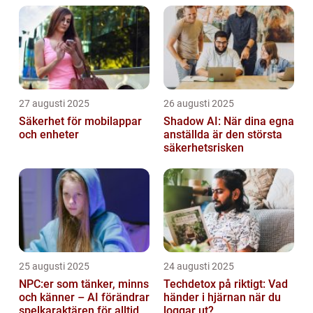
27 augusti 2025
26 augusti 2025
Säkerhet för mobilappar
Shadow AI: När dina egna
och enheter
anställda är den största
säkerhetsrisken
25 augusti 2025
24 augusti 2025
NPC:er som tänker, minns
Techdetox på riktigt: Vad
och känner – AI förändrar
händer i hjärnan när du
spelkaraktären för alltid
loggar ut?