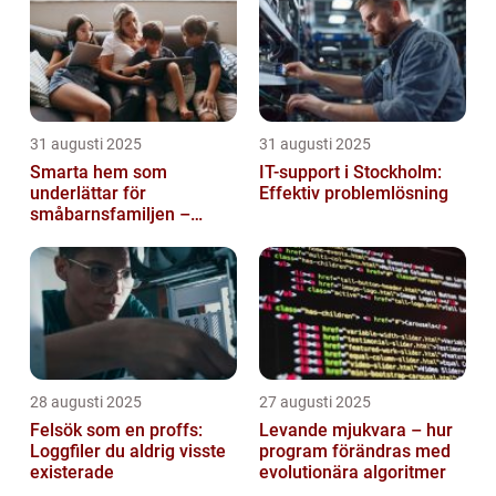
31 augusti 2025
31 augusti 2025
Smarta hem som
IT-support i Stockholm:
underlättar för
Effektiv problemlösning
småbarnsfamiljen –
anpassar sig efter
barnens dagliga rutiner
28 augusti 2025
27 augusti 2025
Felsök som en proffs:
Levande mjukvara – hur
Loggfiler du aldrig visste
program förändras med
existerade
evolutionära algoritmer