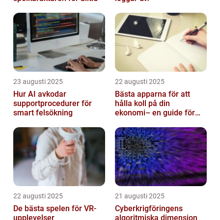
23 augusti 2025
22 augusti 2025
Hur AI avkodar
Bästa apparna för att
supportprocedurer för
hålla koll på din
smart felsökning
ekonomi– en guide för
unga vuxna
22 augusti 2025
21 augusti 2025
De bästa spelen för VR-
Cyberkrigföringens
upplevelser
algoritmiska dimension