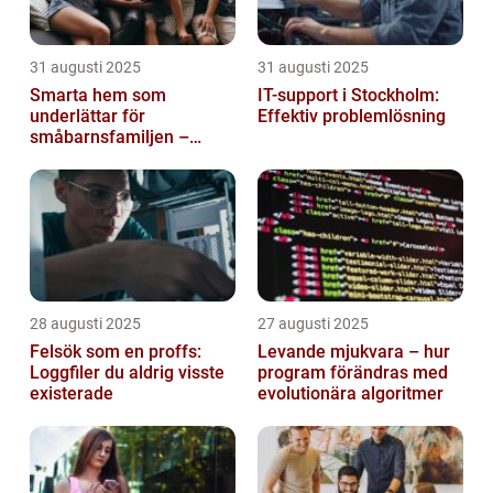
31 augusti 2025
31 augusti 2025
Smarta hem som
IT-support i Stockholm:
underlättar för
Effektiv problemlösning
småbarnsfamiljen –
anpassar sig efter
barnens dagliga rutiner
28 augusti 2025
27 augusti 2025
Felsök som en proffs:
Levande mjukvara – hur
Loggfiler du aldrig visste
program förändras med
existerade
evolutionära algoritmer