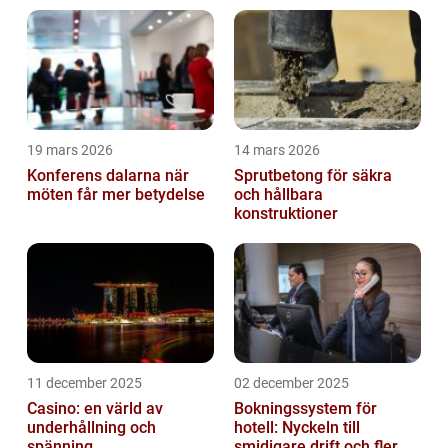
vardag eller hålla oss uppd...
19 mars 2026
14 mars 2026
Konferens dalarna när
Sprutbetong för säkra
möten får mer betydelse
och hållbara
konstruktioner
11 december 2025
02 december 2025
Casino: en värld av
Bokningssystem för
underhållning och
hotell: Nyckeln till
spänning
smidigare drift och fler