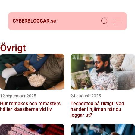
CYBERBLOGGAR.
se
Övrigt
12 september 2025
24 augusti 2025
Hur remakes och remasters
Techdetox på riktigt: Vad
håller klassikerna vid liv
händer i hjärnan när du
loggar ut?