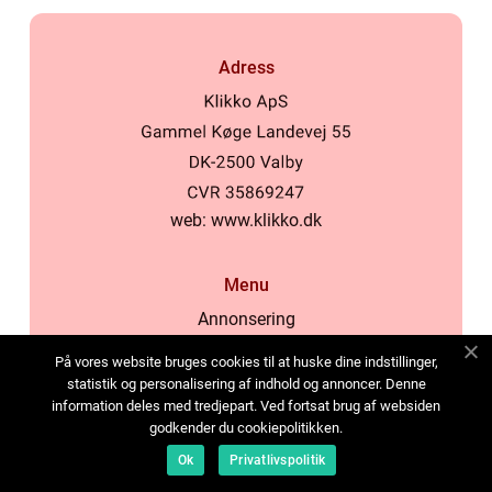
Adress
web:
www.klikko.dk
Menu
Annonsering
Om oss
På vores website bruges cookies til at huske dine indstillinger,
Cookies
statistik og personalisering af indhold og annoncer. Denne
information deles med tredjepart. Ved fortsat brug af websiden
Kontakta oss
godkender du cookiepolitikken.
Sitemap
Ok
Privatlivspolitik