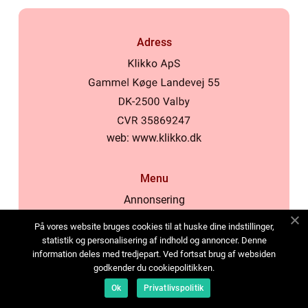
Adress
web:
www.klikko.dk
Menu
Annonsering
Om oss
På vores website bruges cookies til at huske dine indstillinger,
Cookies
statistik og personalisering af indhold og annoncer. Denne
information deles med tredjepart. Ved fortsat brug af websiden
Kontakta oss
godkender du cookiepolitikken.
Sitemap
Ok
Privatlivspolitik